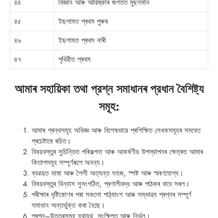
৪৪
বিজ্ঞান আৰু আৱিষ্কাৰ জগতত মুছলমান
৪৫
ইছলামত প্ৰথম পুৰুষ
৪৬
ইছলামত প্ৰথম নাৰী
৪৭
পৃথিৱীত প্ৰথম
আমাৰ সহায়িকা তথা প্রশ্ন সমাধানৰ প্রধান বৈশিষ্ট্য
সমূহ:
আমাৰ গ্ৰন্থসমূহ অভিজ্ঞ আৰু বিশেষভাৱে প্ৰশিক্ষিত লেখকসমূহৰ সমবেত
প্ৰচেষ্টাৰে ৰচিত।
বিষয়বস্তুৰ সুচিন্তিত পৰিকল্পনা আৰু আকর্ষণীয় উপস্থাপনৰ ক্ষেত্ৰত আমাৰ
কিতাপসমূহ সম্পূৰ্ণৰূপে অনন্য।
ব্যৱহৃত ভাষা আৰু শৈলী অত্যন্ত সহজ, স্পষ্ট আৰু স্মৰণযোগ্য।
বিষয়বস্তুৰ বিন্যাস সুসংগঠিত, প্ৰণালীবদ্ধ আৰু পাঠকৰ বাবে সৰল।
পৰীক্ষাৰ দৃষ্টিকোণৰ পৰা সকলো পাঠ্যাংশ আৰু সম্ভাৱ্য প্ৰশ্নৰ সম্পূৰ্ণ
সমাধান অন্তৰ্ভুক্ত কৰা হৈছে।
প্ৰশ্ন–উত্তৰসমূহ যথাযথ, সংক্ষিপ্ত আৰু নিৰ্ভুল।