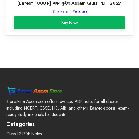
[Latest 1000+] অসম কুইজ Assam Quiz PDF 2027
Original
Current
₹
199.00
₹
59.00
price
price
Buy Now
was:
is:
₹199.00.
₹59.00.
Store.AmarAxom.com offers low-cost PDF notes for all classes,
including NCERT, CBSE, HS, AJB, and others. Easy-to-access, exam-
ready study materials for students.
Categories
Class 12 PDF Notes