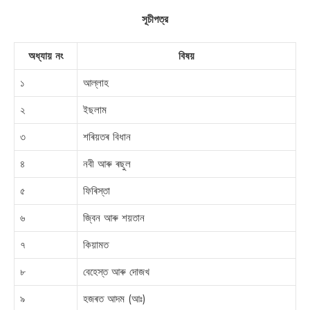
সূচীপত্র
অধ্যায় নং
বিষয়
১
আল্লাহ
২
ইছলাম
৩
শৰিয়তৰ বিধান
৪
নবী আৰু ৰছুল
৫
ফিৰিস্তা
৬
জ্বিন আৰু শয়তান
৭
কিয়ামত
৮
বেহেস্ত আৰু দোজখ
৯
হজৰত আদম (আঃ)