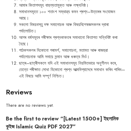
আমাৰ কিতাপসমূহ বাহুল্যতামুক্ত আৰু লক্ষ্যনিষ্ঠ।
সমাধানসমূহত ১০০ শতাংশ সম্ভাৱ্য কমন প্ৰশ্ন–উত্তৰৰ সংযোজন
আছে।
সকলো বিষয়বস্তু দক্ষ সমালোচক আৰু বিষয়বিশেষজ্ঞসকলৰ দ্বাৰা
পৰ্যালোচিত।
আগৰ বৰ্ষসমূহৰ পৰীক্ষাৰ প্ৰশ্নকাকতৰ সমাধানো কিতাপত সন্নিবিষ্ট কৰা
হৈছে।
পাঠকসকলৰ যিকোনো পৰামৰ্শ, সমালোচনা, মতামত আৰু ৰাজহুৱা
পৰ্যালোচনাক আমি সদায়ে সন্মান আৰু গুৰুত্ব দিওঁ।
ছাত্ৰ–ছাত্ৰীসকলে যদি এই সমাধানসমূহ নিয়মিতভাৱে অনুশীলন কৰে,
তেন্তে পৰীক্ষাত সোধা যিকোনো প্ৰশ্ন আত্মবিশ্বাসেৰে সমাধান কৰিব পাৰিব—
এই বিষয়ে আমি সম্পূৰ্ণ নিশ্চিত।
Reviews
There are no reviews yet.
Be the first to review “[Latest 1500+] ইছলামিক
কুইজ Islamic Quiz PDF 2027”