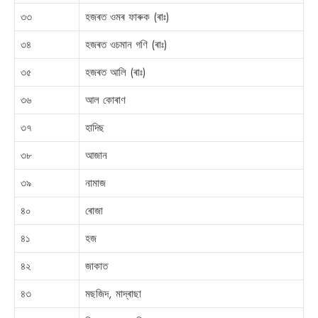
৩৩
হজৰত ওমৰ ফাৰুক (ৰাঃ)
৩৪
হজৰত ওচমান গণি (ৰাঃ)
৩৫
হজৰত আলি (ৰাঃ)
৩৬
আল কোৰাণ
৩৭
হাদিছ
৩৮
আজান
৩৯
নামাজ
৪০
ৰোজা
৪১
হজ
৪২
জাকাত
৪৩
মছজিদ, মাদ্ৰাছা