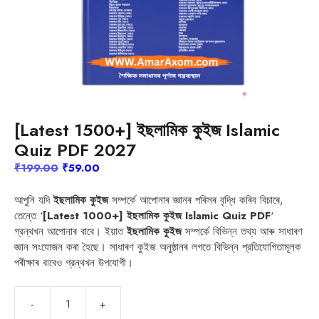
[Latest 1500+] ইছলামিক কুইজ Islamic
Quiz PDF 2027
Original
Current
₹
199.00
₹
59.00
price
price
was:
is:
আপুনি যদি
ইছলামিক কুইজ
সম্পর্কে আপোনাৰ জ্ঞানৰ পৰিসৰ বৃদ্ধি কৰিব বিচাৰে,
₹199.00.
₹59.00.
তেন্তে ‘
[Latest 1000+] ইছলামিক কুইজ Islamic Quiz PDF
‘
গ্রন্থখন আপোনাৰ বাবে। ইয়াত
ইছলামিক কুইজ
সম্পর্কে বিভিন্ন তথ্য আৰু সাধাৰণ
জ্ঞান সংযোজন কৰা হৈছে। সাধাৰণ কুইজ অনুষ্ঠানৰ লগতে বিভিন্ন প্রতিযোগিতামূলক
পৰীক্ষাৰ বাবেও গ্রন্থখন উপযোগী।
[Latest