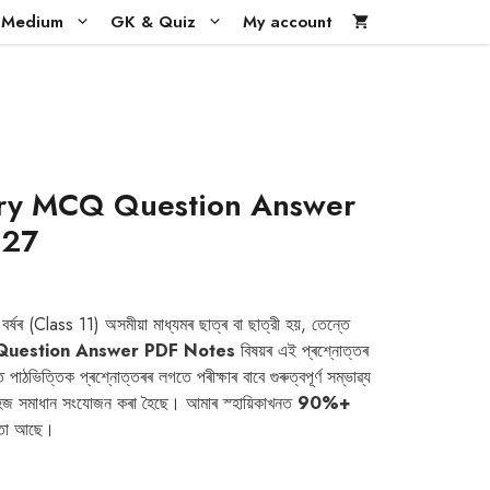
i Medium
GK & Quiz
My account
tory MCQ Question Answer
027
t
বৰ্ষৰ (Class 11) অসমীয়া মাধ্যমৰ ছাত্ৰ বা ছাত্রী হয়, তেন্তে
.
 Question Answer PDF Notes
বিষয়ৰ এই প্ৰশ্নোত্তৰ
াঠভিত্তিক প্ৰশ্নোত্তৰৰ লগতে পৰীক্ষাৰ বাবে গুৰুত্বপূৰ্ণ সম্ভাৱ্য
ু সহজ সমাধান সংযোজন কৰা হৈছে। আমাৰ স্হায়িকাখনত
90%+
ছয়তা আছে।