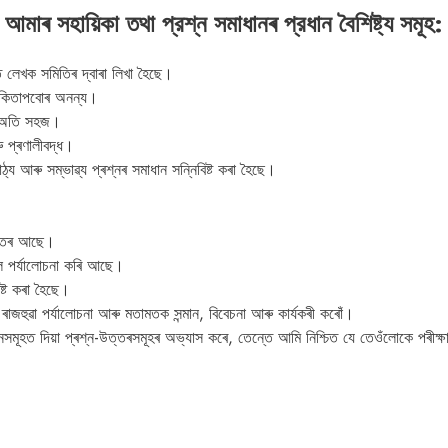
আমাৰ সহায়িকা তথা প্রশ্ন সমাধানৰ প্রধান বৈশিষ্ট্য সমূহ:
ত লেখক সমিতিৰ দ্বাৰা লিখা হৈছে।
ৰ কিতাপবোৰ অনন্য।
ৈ অতি সহজ।
 প্ৰণালীবদ্ধ।
য আৰু সম্ভাৱ্য প্ৰশ্নৰ সমাধান সন্নিবিষ্ট কৰা হৈছে।
ত্তৰ আছে।
ে পৰ্যালোচনা কৰি আছে।
ষ্ট কৰা হৈছে।
জহুৱা পৰ্যালোচনা আৰু মতামতক সন্মান, বিবেচনা আৰু কাৰ্যকৰী কৰোঁ।
ানসমূহত দিয়া প্ৰশ্ন-উত্তৰসমূহৰ অভ্যাস কৰে, তেন্তে আমি নিশ্চিত যে তেওঁলোকে পৰীক