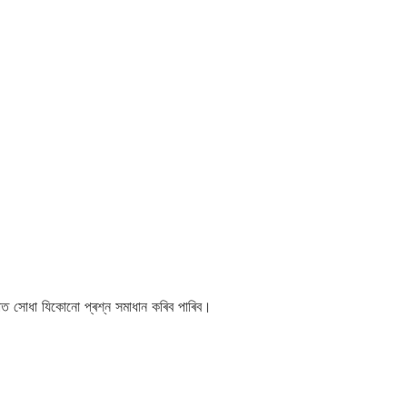
্ষাত সোধা যিকোনো প্ৰশ্ন সমাধান কৰিব পাৰিব।