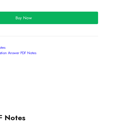
Buy Now
tes
stion Answer PDF Notes
F Notes