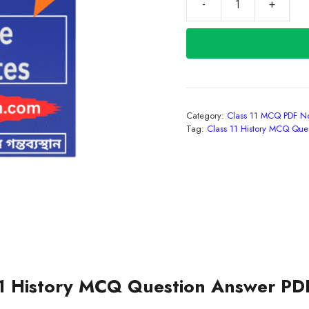
Class
11
History
MCQ
Question
Answer
PDF
Category:
Class 11 MCQ PDF No
Notes
Tag:
Class 11 History MCQ Que
2027
quantity
11 History MCQ Question Answer PD