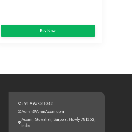
Buy Now
+91 9957511042
Admin@AmarAxom.com
Assam, Guwahati, Barpeta, Howly 781352,
India