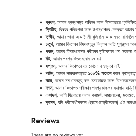
প্ৰথম,
আমাৰ গ্ৰন্থসমূহ অভিজ্ঞ আৰু বিশেষভাৱে প্ৰশিক্ষি
দ্বিতীয়,
বিষয়ৰ পৰিকল্পনা আৰু উপস্থাপনৰ ক্ষেত্ৰত আমা
তৃতীয়,
আমাৰ ভাষা আৰু শৈলী বুজিবলৈ আৰু মনত ৰাখিবল
চতুৰ্থ,
আমাৰ কিতাপৰ বিষয়বস্তুৰ বিন্যাস অতি সুশৃঙ্খল আৰু
পঞ্চম,
আমাৰ কিতাপবোৰত পৰীক্ষাৰ দৃষ্টিকোণৰ পৰা সকলো পাঠ্
ষষ্ট,
আমাৰ প্ৰশ্ন-উত্তৰবোৰ যথাযথ।
সপ্তম,
আমাৰ কিতাপবোৰত কোনো বাহুল্যতা নাই।
অষ্টম,
আমাৰ সমাধানসমূহত
১০০% শতাংশ
কমন প্ৰশ্নো
নৱম,
আমাৰ সমাধানসমূহ দক্ষ সমালোচক আৰু বিশেষজ্ঞসকল
দশম,
আমাৰ কিতাপত পৰীক্ষাৰ প্ৰশ্নকাকতৰ সমাধান সন্নিবি
একাদশ,
আমি যিকোনো ধৰণৰ পৰামৰ্শ, সমালোচনা, মতামত, ৰা
দ্বাদশ,
যদি পৰীক্ষাৰ্থীসকলে (ছাত্ৰ-ছাত্ৰীসকলে) এই সমাধ
Reviews
There are no reviews yet.