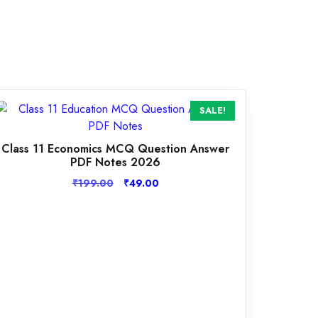
SALE!
Class 11 Economics MCQ Question Answer
PDF Notes 2026
Original
Current
₹
199.00
₹
49.00
price
price
was:
is:
₹199.00.
₹49.00.