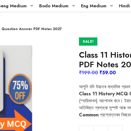
Beng Medium
Bodo Medium
Eng Medium
Hind
Q Question Answer PDF Notes 2027
SALE!
Class 11 His
PDF Notes 2
Original
Curren
₹
199.00
₹
59.00
price
price
was:
is:
আপুনি যদি উচ্চতৰ মাধ্যমিক প্রথম 
₹199.00.
₹59.00
Class 11 History MCQ
(স্হায়িকাখন) আপোনাৰ বাবে। ইয়াত প
অতিৰিক্ত প্ৰশ্নৰো সুস্পষ্ট আৰ
Common
প্রশ্নোত্তৰৰ নিচ্