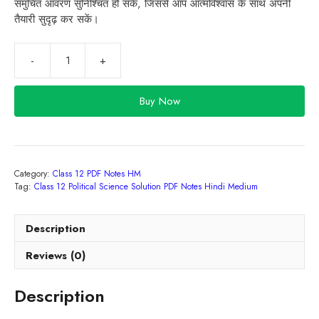
,
समुचित
आवरण
सुनिश्चित
हो
सके
जिससे
आप
आत्मविश्वास
के
साथ
अपनी
तैयारी
सुदृढ़
कर
सकें।
Class
12
Political
Buy Now
Science
Solutions
PDF
Notes
Category:
Class 12 PDF Notes HM
Hindi
Tag:
Class 12 Political Science Solution PDF Notes Hindi Medium
Medium
2027
quantity
Description
Reviews (0)
Description