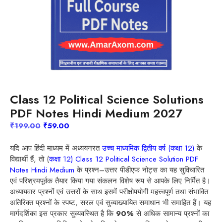
Class 12 Political Science Solutions
PDF Notes Hindi Medium 2027
Original
Current
₹
199.00
₹
59.00
price
price
was:
is:
द्वितीय
(
12)
यदि
आप
हिंदी
माध्यम
में
अध्ययनरत
उच्च
माध्यमिक
वर्ष
कक्षा
के
₹199.00.
₹59.00.
,
(
12)
Class 12 Political Science Solution PDF
विद्यार्थी
हैं
तो
कक्षा
Notes Hindi Medium
–
के
प्रश्न
उत्तर
पीडीएफ
नोट्स
का
यह
सुविचारित
एवं
परिश्रमपूर्वक
तैयार
किया
गया
संकलन
विशेष
रूप
से
आपके
लिए
निर्मित
है।
अध्यायवार
प्रश्नों
एवं
उत्तरों
के
साथ
इसमें
परीक्षोपयोगी
महत्त्वपूर्ण
तथा
संभावित
,
अतिरिक्त
प्रश्नों
के
स्पष्ट
सरल
एवं
सुव्याख्यायित
समाधान
भी
समाहित
हैं।
यह
90%
मार्गदर्शिका
इस
प्रकार
सुव्यवस्थित
है
कि
से
अधिक
सामान्य
प्रश्नों
का